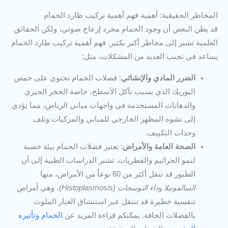
المخاطر الحقيقية: أهمية فهم أهمية تركيب طارد الحمام
قد يظن البعض أن وجود الحمام مجرد إزعاج صوتي، ولكن الحقائق
العلمية تشير إلى مخاطر أكبر بكثير. فهم أهمية تركيب طارد الحمام
يساعد في تجنب العديد من المشكلات، مثل:
الضرر المادي والإنشائي
: فضلات الحمام تحتوي على حمض
اليوريك الذي يسبب تآكل الأسطح، خاصة الحجر الجيري
والدهانات المستخدمة في واجهات مباني الرياض، مما يؤدي
إلى تشوه المظهر الخارجي للمباني والمركبات وتلف
وحدات التكييف.
الصحة العامة والأمراض
: تعتبر فضلات الحمام بيئة خصبة
لنمو الجراثيم والفطريات. تشير الدراسات الطبية إلى أن
الطيور قد تنقل أكثر من 60 نوعاً من الأمراض، منها
السالمونيلا
و
داء النوسجات (Histoplasmosis)
، وهي أمراض
تنفسية خطيرة قد تنتقل عبر استنشاق الغبار الملوث
بالفضلات الجافة. يمكنكم قراءة المزيد عن
الحمام وتأثيره