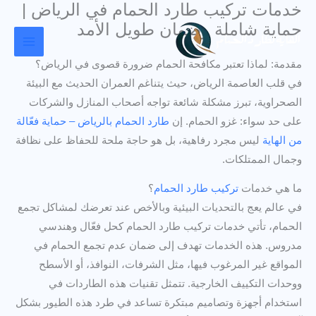
خدمات تركيب طارد الحمام في الرياض |
خطي
حماية شاملة وضمان طويل الأمد
لى
لمحتوى
مقدمة: لماذا تعتبر مكافحة الحمام ضرورة قصوى في الرياض؟
في قلب العاصمة الرياض، حيث يتناغم العمران الحديث مع البيئة
الصحراوية، تبرز مشكلة شائعة تواجه أصحاب المنازل والشركات
على حد سواء: غزو الحمام. إن
طارد الحمام بالرياض – حماية فعّالة
من الهاية
ليس مجرد رفاهية، بل هو حاجة ملحة للحفاظ على نظافة
وجمال الممتلكات.
ما هي خدمات
تركيب طارد الحمام
؟
في عالم يعج بالتحديات البيئية وبالأخص عند تعرضك لمشاكل تجمع
الحمام، تأتي خدمات تركيب طارد الحمام كحل فعّال وهندسي
مدروس. هذه الخدمات تهدف إلى ضمان عدم تجمع الحمام في
المواقع غير المرغوب فيها، مثل الشرفات، النوافذ، أو الأسطح
ووحدات التكييف الخارجية. تتمثل تقنيات هذه الطاردات في
استخدام أجهزة وتصاميم مبتكرة تساعد في طرد هذه الطيور بشكل