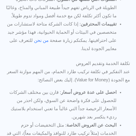
الطويلة في الرياض تفهم جيداً طبيعة المباني والمناخ، وغالبًا
ما تكون أكثر تكلفة لكن مع خدمة أفضل ومواد تدوم طويلاً.
تقييمات المحترفين
: إذا كانت الشركة متاحة لاستشارات من
متخصصين في البيئات أو الحماية الحيوانية، فهذا مؤشر جيد
على احترافيتها. يمكنكم زيارة صفحة
من نحن
للتعرف على
معايير الجودة لدينا.
تكلفة الخدمة وتقديم العروض
عند التفكير في تكلفة تركيب طارد الحمام، من المهم موازنة السعر
مع الجودة (Value for Money). إليك بعض النصائح:
احصل على عدة عروض أسعار
: قارن بين مختلف الشركات
للحصول على فكرة واضحة عن السوق، ولكن احذر من
الأسعار الرخيصة جداً التي غالباً ما تعني استخدام بلاستيك
رديء يتكسر بعد شهرين.
البحث عن العروض الخاصة
: مثل التخفيضات أو حزم
الخدمات (مثلاً تركيب طارد للنوافذ والمكيفات معاً)، التي قد