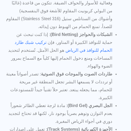
وفعالية للأسوار والحواف الضيقة. تتكون من قاعدة (غالبًا
من البولي كربونيت المقاوم للأشعة فوق البنفسجية)
وأشواك من الستانلس ستيل (Stainless Steel 316) المقاوم
للصدأ. تمنع الحمام من الهبوط دون إيذائه.
الشبكات والحواجز (Bird Netting)
: إذا كنت تبحث عن
حماية للنوافذ الكبيرة أو المناور، فإن
تركيب شبك طارد
الحمام للنوافذ في الرياض
هو الحل الأمثل. تُستخدم لتحديد
المساحات ومنع دخول الحمام إليها كلياً مع السماح بمرور
الضوء والهواء.
طاردات الصوت والموجات فوق الصوتية
: تصدر أصواتاً معينة
أو ترددات لا يسمعها البشر تجعل المنطقة غير مريحة
للحمام، مما يجعله يبتعد. تعتبر حلاً تقنياً جيداً للمستودعات
الكبيرة.
الجل البصري (Bird Gel)
: مادة لزجة تعطي الطائر شعوراً
بعدم التوازن وتوهم بصرياً بوجود نار، لكنها قد تحتاج لتجديد
دوري في أجواء الرياض المغبرة.
الأجهزة الكهربائية (Track Systems)
: تعمل على إصدارات