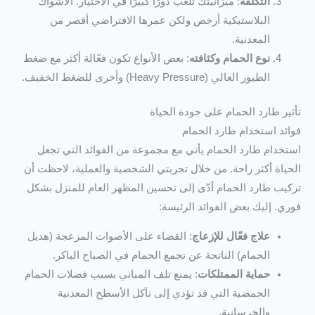
التكلفة
: ميزانيتك تلعب دورًا كبيرًا في الاختيار. الأشواك
البلاستيكية أرخص ولكن عمرها الافتراضي أقصر من
المعدنية.
نوع الحمام وكثافته
: بعض الأنواع تكون فعّالة أكثر مع ضغط
الطيور العالي (Heavy Pressure) وأخرى للضغط الخفيف.
تأثير طارد الحمام على جودة الحياة
فوائد استخدام طارد الحمام
استخدام طارد الحمام يأتي مع مجموعة من الفوائد التي تجعل
الحياة أكثر راحة. من خلال تجربتي الشخصية والعملية، لاحظت أن
تركيب طارد الحمام أدّى إلى تحسين المظهر العام للمنزل بشكل
فوري. إليك بعض الفوائد الرئيسة:
علاج فعّال للإزعاج
: القضاء على الأصوات المزعجة (هديل
الحمام) الناتجة عن تجمع الحمام في الصباح الباكر.
حماية الممتلكات
: يمنع تلف المباني بسبب فضلات الحمام
الحمضية التي قد تؤدي إلى تآكل الأسطح المعدنية
والخرسانية.