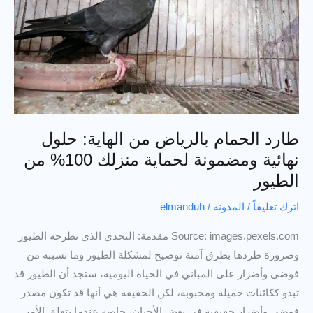
والياسمين
والنرجس
طارد الحمام بالرياض من الهاية: حلول
نهائية ومضمونة لحماية منزلك 100% من
الطيور
اترك تعليقاً
/
المدونة
/
elmanduh
Source: images.pexels.com مقدمة: التحدي الذي تطرحه الطيور
وضرورة طردها بطرق آمنة توضيح لمشكلة الطيور وما تسببه من
فوضى وأضرار على المباني في الحياة اليومية، ستجد أن الطيور قد
تبدو ككائنات جميلة ومحبوبة، لكن الحقيقة هي أنها قد تكون مصدر
فوضى وأضرار حقيقية في بعض الأحيان، خاصة عندما يتعلق الأمر