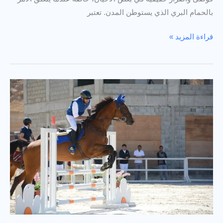
بالحمام البري الذي يستوطن المدن. تعتبر
طارد
قراءة المزيد »
الحمام
بالرياض
من
الهاية:
حلول
نهائية
ومضمونة
لحماية
منزلك
100%
من
الطيور