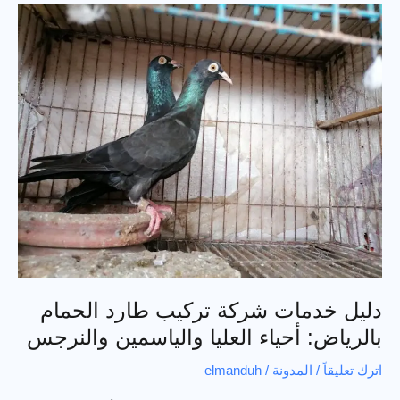
الحمام
في
شمال
الرياض
لحماية
المنازل
من
الأضرار
والروائح
دليل خدمات شركة تركيب طارد الحمام
بالرياض: أحياء العليا والياسمين والنرجس
اترك تعليقاً
/
المدونة
/
elmanduh