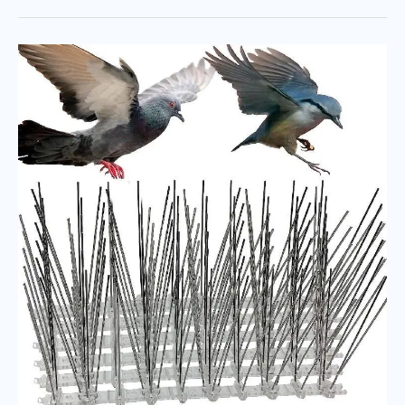
تركيب
طارد
الحمام
بحي
النرجس
وكيفية
اختيار
النوع
المناسب