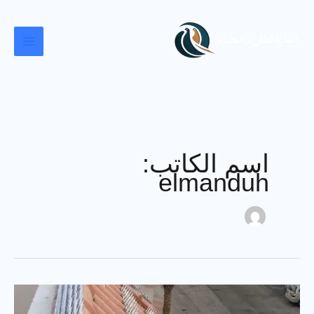
خطي
لى
لمحتوى
اسم الكاتب:
elmanduh