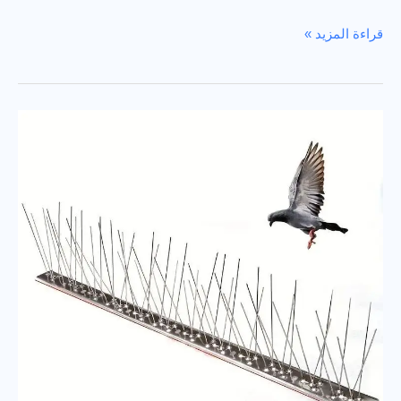
خدمات
قراءة المزيد »
تركيب
شبك
الحمام
بحي
الياسمين:
جودة
وكفاءة
في
مكافحة
الطيور