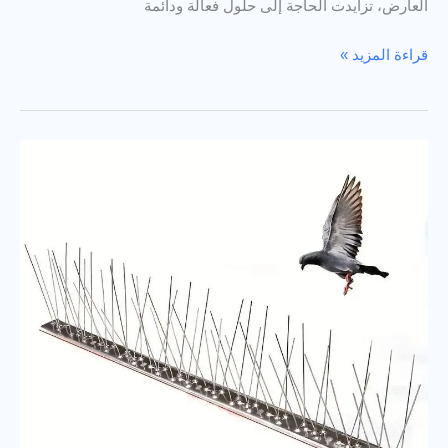
العارض، تزايدت الحاجة إلى حلول فعالة ودائمة
دليل
قراءة المزيد »
تركيب
طارد
الحمام
من
ساكو
في
أحياء
الرياض:
الملقا،
النرجس،
والعارض