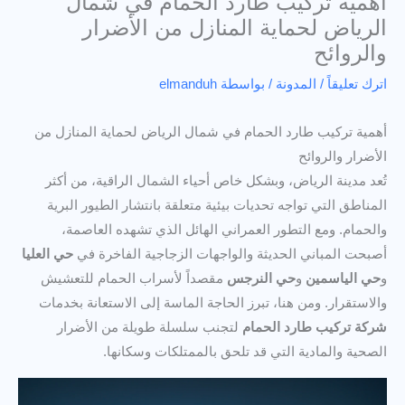
أهمية تركيب طارد الحمام في شمال
الرياض لحماية المنازل من الأضرار
والروائح
اترك تعليقاً
/
المدونة
/ بواسطة
elmanduh
أهمية تركيب طارد الحمام في شمال الرياض لحماية المنازل من
الأضرار والروائح
تُعد مدينة الرياض، وبشكل خاص أحياء الشمال الراقية، من أكثر
المناطق التي تواجه تحديات بيئية متعلقة بانتشار الطيور البرية
والحمام. ومع التطور العمراني الهائل الذي تشهده العاصمة،
أصبحت المباني الحديثة والواجهات الزجاجية الفاخرة في
حي العليا
و
حي الياسمين
و
حي النرجس
مقصداً لأسراب الحمام للتعشيش
والاستقرار. ومن هنا، تبرز الحاجة الماسة إلى الاستعانة بخدمات
شركة تركيب طارد الحمام
لتجنب سلسلة طويلة من الأضرار
الصحية والمادية التي قد تلحق بالممتلكات وسكانها.