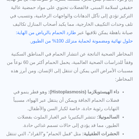
حقيقي لسلامة المبنى. فالفضلات تحتوي على مواد حمضية عالية
التركيز تؤدي إلى تآكل الدهانات والواجهات الرخامية، وتتسبب في
تلف وحدات التكييف الخارجية، مما يكبد أصحاب المنازل تكاليف
صيانة باهظة يمكن تلافيها عبر
طارد الحمام بالرياض من الهاية:
حلول نهائية ومضمونة لحماية منزلك 100% من الطيور
.
المخاطر الصحية الناتجة عن انتشار الحمام في المناطق السكنية
وفقاً للدراسات الصحية العالمية، يحمل الحمام أكثر من 60 نوعاً من
مسببات الأمراض التي يمكن أن تنتقل إلى الإنسان. ومن أبرز هذه
المخاطر:
داء الهيستوبلازما (Histoplasmosis):
وهو فطر ينمو في
فضلات الحمام الجافة ويمكن أن ينتقل عبر الهواء، مسبباً
التهابات رئوية حادة، خاصة لكبار السن والأطفال.
السالمونيلا:
تنتشر البكتيريا عبر الغبار الملوث بفضلات
الطيور، مما قد يؤدي إلى حالات تسمم غذائي حادة.
الحشرات الطفيلية:
مثل “قمل الحمام” و”القراد”، التي تنتقل