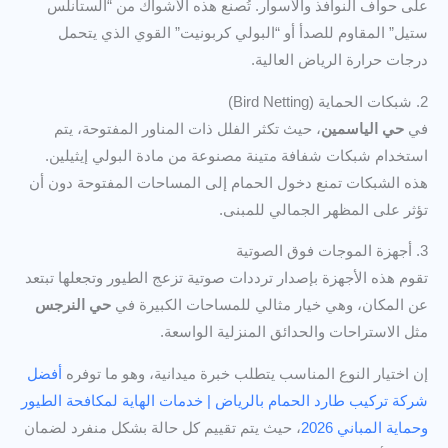
على حواف النوافذ والأسوار. تُصنع هذه الأشواك من “الستانلس
ستيل” المقاوم للصدأ أو “البولي كربونيت” القوي الذي يتحمل
درجات حرارة الرياض العالية.
2. شبكات الحماية (Bird Netting)
في
حي الياسمين
، حيث تكثر الفلل ذات المناور المفتوحة، يتم
استخدام شبكات شفافة متينة مصنوعة من مادة البولي إيثيلين.
هذه الشبكات تمنع دخول الحمام إلى المساحات المفتوحة دون أن
تؤثر على المظهر الجمالي للمبنى.
3. أجهزة الموجات فوق الصوتية
تقوم هذه الأجهزة بإصدار ترددات صوتية تزعج الطيور وتجعلها تبتعد
عن المكان، وهي خيار مثالي للمساحات الكبيرة في
حي النرجس
مثل الاستراحات والحدائق المنزلية الواسعة.
إن اختيار النوع المناسب يتطلب خبرة ميدانية، وهو ما توفره
أفضل
شركة تركيب طارد الحمام بالرياض | خدمات الهاية لمكافحة الطيور
وحماية المباني 2026
، حيث يتم تقييم كل حالة بشكل منفرد لضمان