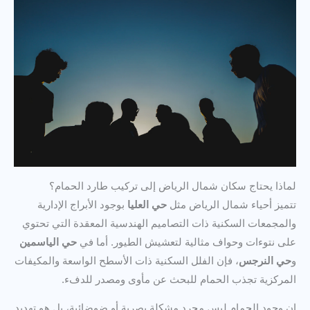
لماذا يحتاج سكان شمال الرياض إلى تركيب طارد الحمام؟
تتميز أحياء شمال الرياض مثل
حي العليا
بوجود الأبراج الإدارية
والمجمعات السكنية ذات التصاميم الهندسية المعقدة التي تحتوي
على نتوءات وحواف مثالية لتعشيش الطيور. أما في
حي الياسمين
و
حي النرجس
، فإن الفلل السكنية ذات الأسطح الواسعة والمكيفات
المركزية تجذب الحمام للبحث عن مأوى ومصدر للدفء.
إن وجود الحمام ليس مجرد مشكلة بصرية أو ضوضائية، بل هو تهديد