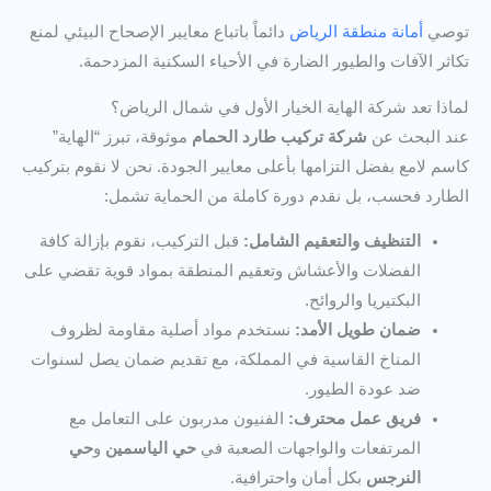
توصي
أمانة منطقة الرياض
دائماً باتباع معايير الإصحاح البيئي لمنع
تكاثر الآفات والطيور الضارة في الأحياء السكنية المزدحمة.
لماذا تعد شركة الهاية الخيار الأول في شمال الرياض؟
عند البحث عن
شركة تركيب طارد الحمام
موثوقة، تبرز “الهاية”
كاسم لامع بفضل التزامها بأعلى معايير الجودة. نحن لا نقوم بتركيب
الطارد فحسب، بل نقدم دورة كاملة من الحماية تشمل:
التنظيف والتعقيم الشامل:
قبل التركيب، نقوم بإزالة كافة
الفضلات والأعشاش وتعقيم المنطقة بمواد قوية تقضي على
البكتيريا والروائح.
ضمان طويل الأمد:
نستخدم مواد أصلية مقاومة لظروف
المناخ القاسية في المملكة، مع تقديم ضمان يصل لسنوات
ضد عودة الطيور.
فريق عمل محترف:
الفنيون مدربون على التعامل مع
المرتفعات والواجهات الصعبة في
حي الياسمين
و
حي
النرجس
بكل أمان واحترافية.