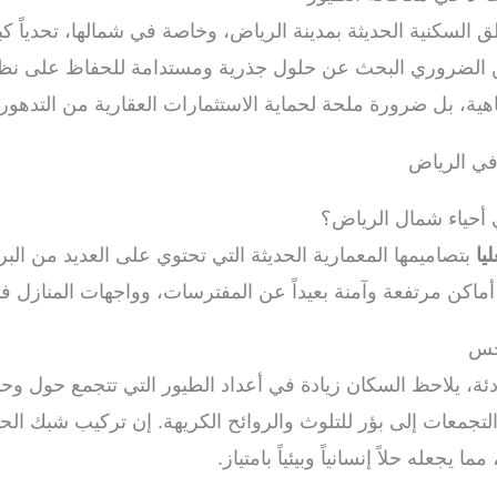
ق السكنية الحديثة بمدينة الرياض، وخاصة في شمالها، تحدياً ك
 الضروري البحث عن حلول جذرية ومستدامة للحفاظ على نظافة
هية، بل ضرورة ملحة لحماية الاستثمارات العقارية من التدهور
 أحياء شمال الرياض؟
يا
بتصاميمها المعمارية الحديثة التي تحتوي على العديد من ال
اكن مرتفعة وآمنة بعيداً عن المفترسات، وواجهات المنازل في ه
رجس
الهادئة، يلاحظ السكان زيادة في أعداد الطيور التي تتجمع حول
معات إلى بؤر للتلوث والروائح الكريهة. إن تركيب شبك الحمام 
جعله حلاً إنسانياً وبيئياً بامتياز.