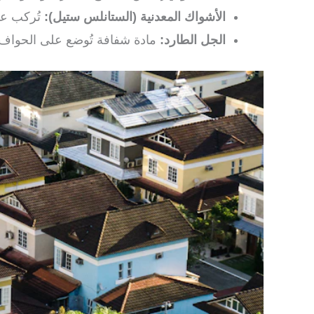
الأشواك المعدنية (الستانلس ستيل):
تُركب عل
الجل الطارد:
مادة شفافة تُوضع على الحواف ت