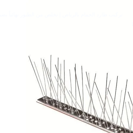
تركيب طارد الحمام بالرياض | تخلص من الطيور نهائياً بضمان 10 سنوات – ال