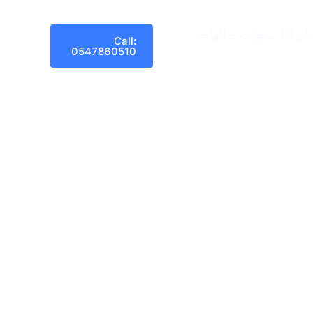
هاية
Call:
0547860510