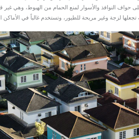
ى حواف النوافذ والأسوار لمنع الحمام من الهبوط، وهي غير قا
جعلها لزجة وغير مريحة للطيور، وتستخدم غالباً في الأماكن 