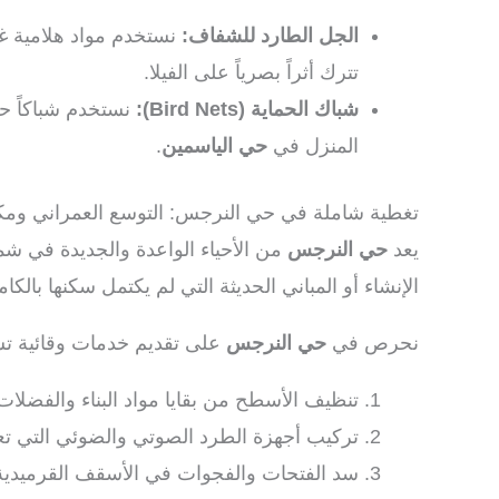
الجل الطارد للشفاف:
نستخدم مواد هلامية غي
تترك أثراً بصرياً على الفيلا.
شباك الحماية (Bird Nets):
نستخدم شباكاً حر
المنزل في
حي الياسمين
.
تغطية شاملة في حي النرجس: التوسع العمراني ومك
يعد
حي النرجس
من الأحياء الواعدة والجديدة في شما
الإنشاء أو المباني الحديثة التي لم يكتمل سكنها بالكام
نحرص في
حي النرجس
على تقديم خدمات وقائية ت
تنظيف الأسطح من بقايا مواد البناء والفضلات ا
تركيب أجهزة الطرد الصوتي والضوئي التي تع
سد الفتحات والفجوات في الأسقف القرميدية ال