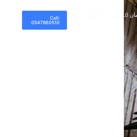
هاية
Call:
0547860510