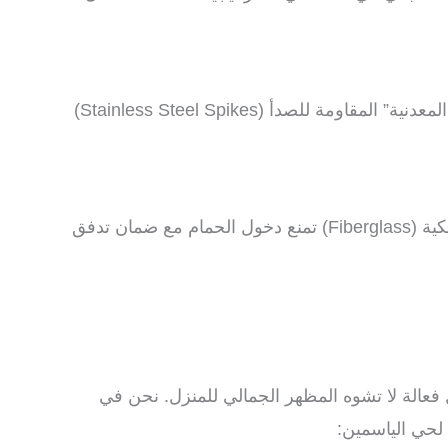
، نعتمد على فرق متخصصة في العمل على الارتفاعات، حيث يتم تركيب “الأشواك المعدنية” المقاومة للصدأ (Stainless Steel Spikes)
غالباً ما تتخذ الطيور من الوحدات الخارجية للمكيفات في الشركات مكاناً للتعشيش. تقوم شركتنا بتركيب صناديق شبكية (Fiberglass) تمنع دخول الحمام مع ضمان تدفق
ل فعالة لا تشوه المظهر الجمالي للمنزل. نحن في
 لحي الياسمين: