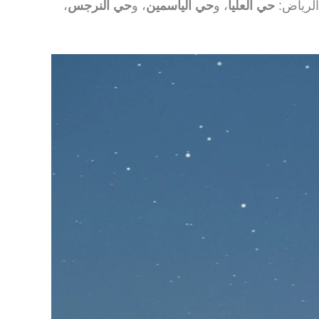
الرياض:
حي العليا
، و
حي الياسمين
، و
حي النرجس
،