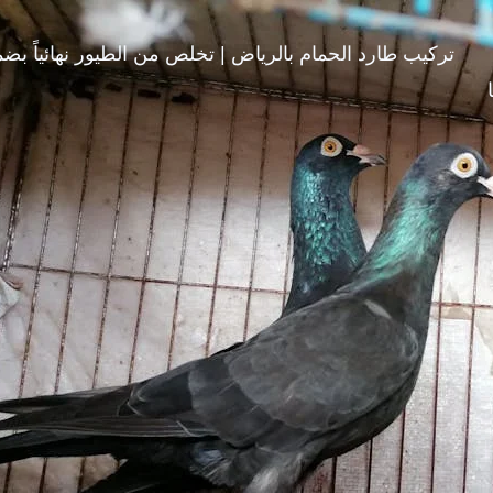
تركيب طارد الحمام بالرياض | تخلص من الطيور نهائياً بضمان 10 سنوات – ال