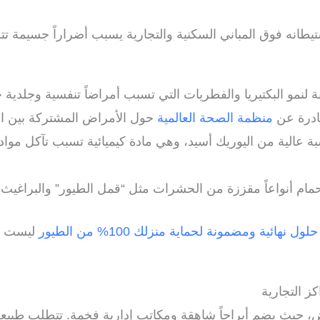
استيطانه فوق المباني السكنية والتجارية يسبب أضراراً جسيمة
لنمو البكتيريا والفطريات التي تسبب أمراضاً تنفسية وجلدية خط
صادرة عن
منظمة الصحة العالمية
حول الأمراض المشتركة بين ال
الية من اليوريك أسيد، وهي مادة كيميائية تسبب تآكل مواد الب
 أنواعاً مقززة من الحشرات مثل “قمل الطيور” والبراغيث، ا
هائية ومضمونة لحماية منزلك 100% من الطيور
ليست رف
ز التجارية
ض، حيث يضم أبراجاً شاهقة ومكاتب إدارية فخمة. تتطلب طبيعة