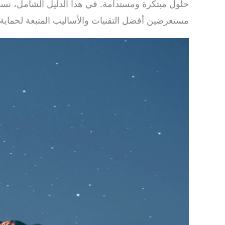
حلول مبتكرة ومستدامة. في هذا الدليل الشامل، نس
مستعرضين أفضل التقنيات والأساليب المتبعة لحماية ا